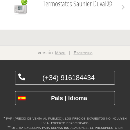
Termostatos Saunier Duval®
versión:
|
Móvil
Escritorio
(+34) 916184434
País | Idioma
* pvp (precio de venta al público). los precios expuestos no incluyen
i.v.a. excepto especificado
** oferta exclusiva para nuevas instalaciones. el presupuesto en