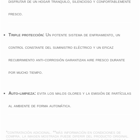
disfrutar de un hogar tranquilo, silencioso y confortablemente
fresco.
Triple protección:
Un potente sistema de enfriamiento, un
control constante del suministro eléctrico y un eficaz
recubrimiento anti-corrosión garantizan aire fresco durante
por mucho tiempo.
Auto-limpieza:
evita los malos olores y la emisión de partículas
al ambiente de forma automática.
*contratación adicional. **más información en
condiciones de
compra
. la imagen mostrada puede diferir del producto original.
condiciones disponibles hasta agotar existencias o finalizar la