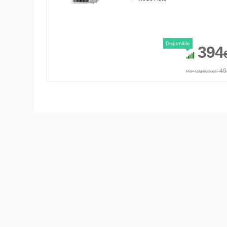
Disponible
394
pvp catálogo: 4