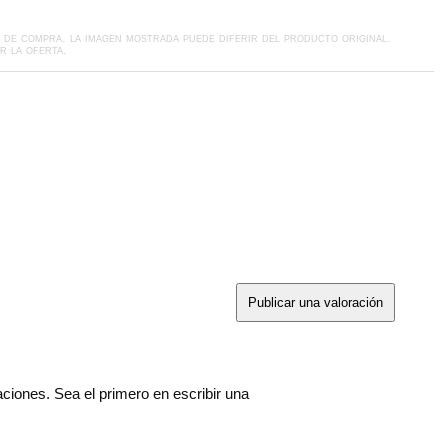
s de compra
. la imagen mostrada puede diferir del producto original.
r la oferta.
Publicar una valoración
ciones. Sea el primero en escribir una