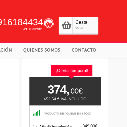
916184434
Cesta
vacia
att. al cliente
ACIÓN
QUIENES SOMOS
CONTACTO
¡Oferta Temporal!
374,
00€
452.54
€ IVA INCLUIDO
producto disponible en stock
+349.00€
Añadir instalación