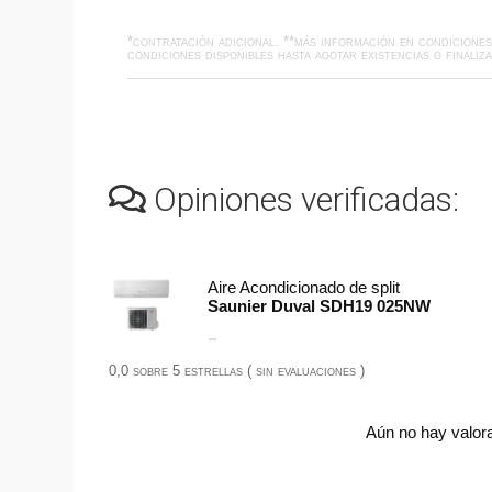
*contratación adicional. **más información en
condicione
condiciones disponibles hasta agotar existencias o finaliza
Opiniones verificadas:
Aire Acondicionado de split
Saunier Duval SDH19 025NW
-
0,0 sobre 5 estrellas ( sin evaluaciones )
Aún no hay valora