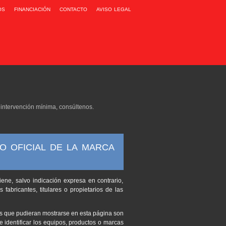
os
financiación
contacto
aviso legal
e intervención mínima, consúltenos.
O OFICIAL DE LA MARCA
iene, salvo indicación expresa en contrario,
 fabricantes, titulares o propietarios de las
s que pudieran mostrarse en esta página son
de identificar los equipos, productos o marcas