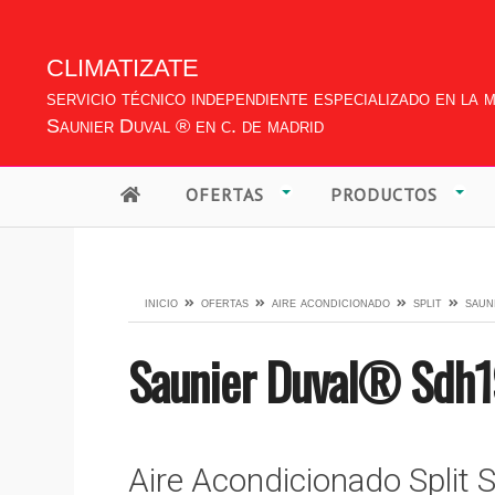
climatizate
servicio técnico independiente especializado en la 
Saunier Duval ® en c. de madrid
OFERTAS
PRODUCTOS
inicio
ofertas
aire acondicionado
split
saun
Saunier Duval®
Sdh1
Aire Acondicionado Split 