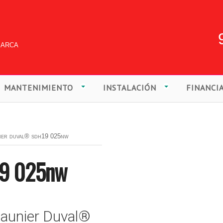
marca
MANTENIMIENTO
INSTALACIÓN
FINANCI
ier duval® sdh19 025nw
9 025nw
Saunier Duval®