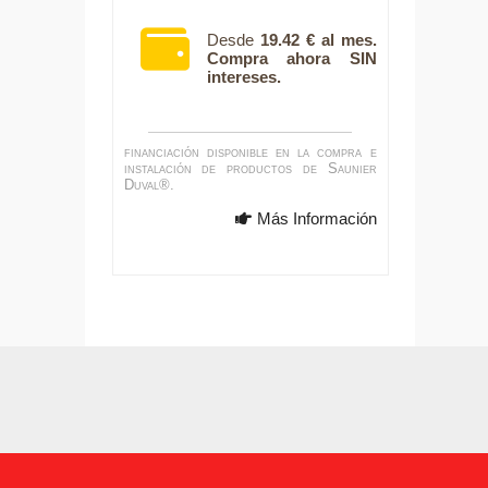
Desde
19.42 € al mes.
Compra ahora SIN
intereses.
financiación disponible en la compra e
instalación de productos de Saunier
Duval®.
Más Información