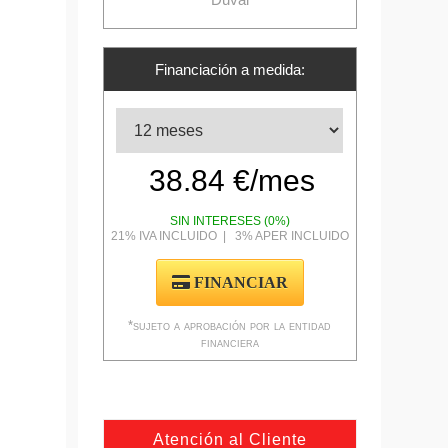
Financiación a medida:
SIN INTERESES (0%)
21% IVA INCLUIDO | 3% APER INCLUIDO
FINANCIAR
*sujeto a aprobación por la entidad
financiera
Atención al Cliente