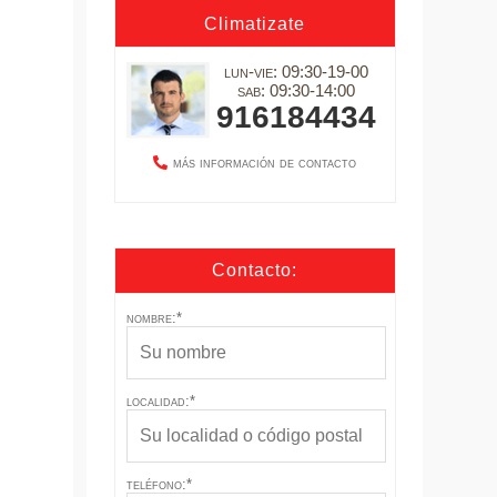
Climatizate
lun-vie: 09:30-19-00
sab: 09:30-14:00
916184434
más información de contacto
Contacto:
nombre:*
localidad:*
teléfono:*