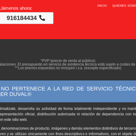
inicio
quienes som
Llámenos ahora:
916184434
*PVP (precio de venta al público)
alaciones. El presupuesto en servicio de asistencia técnica está sujeto a costes d
**Los precios expuestos no incluyen i.v.a. (excepto especificado)
 NO PERTENECE A LA RED DE SERVICIO TÉCNIC
IER DUVAL®
imatizate, desarrolla su actividad de forma totalmente independiente y no mant
epresentación oficial, distribución autorizada ni relación de dependencia con los
 este sitio web.
, denominaciones de producto, imágenes y demás elementos distintivos de tercero
res y se utilizan únicamente con fines descriptivos e informativos, con el objeto 