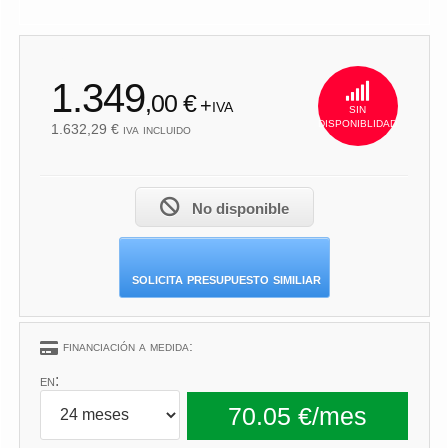
1.632,29
1.349
,00 €
+iva
sin
disponiblidad
1.632,29 € iva incluido
No disponible
solicita presupuesto similiar
financiación a medida:
en: