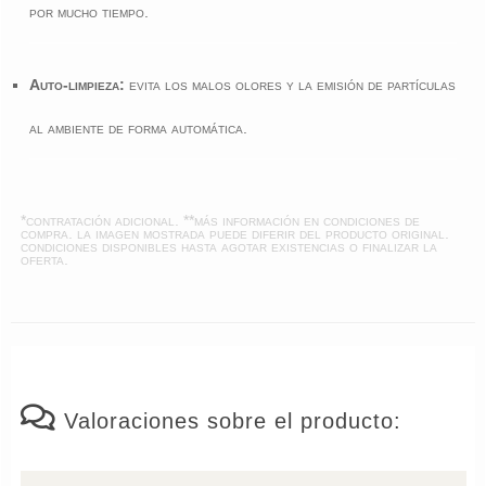
por mucho tiempo.
Auto-limpieza:
evita los malos olores y la emisión de partículas
al ambiente de forma automática.
*contratación adicional. **más información en
condiciones de
compra
. la imagen mostrada puede diferir del producto original.
condiciones disponibles hasta agotar existencias o finalizar la
oferta.
Valoraciones sobre el producto: