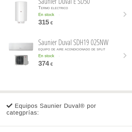
Saunier Duval E SD50
Termo electrico
En stock
-
315
€
Saunier Duval SDH19 025NW
equipo de aire acondicionado de split
En stock
-
374
€
Equipos Saunier Duval® por
categprías: