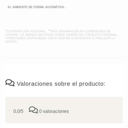
al ambiente de forma automática.
*contratación adicional. **más información en
condiciones de
compra
. la imagen mostrada puede diferir del producto original.
condiciones disponibles hasta agotar existencias o finalizar la
oferta.
Valoraciones sobre el producto:
-
0,0/5
0 valoraciones