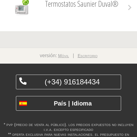
Termostatos Saunier Duval®
versión:
|
Móvil
Escritorio
(+34) 916184434
País | Idioma
* pvp (precio de venta al público). los precios expuestos no incluyen
i.v.a. excepto especificado
** oferta exclusiva para nuevas instalaciones. el presupuesto en