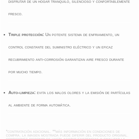
disfrutar de un hogar tranquilo, silencioso y confortablemente
fresco.
Triple protección:
Un potente sistema de enfriamiento, un
control constante del suministro eléctrico y un eficaz
recubrimiento anti-corrosión garantizan aire fresco durante
por mucho tiempo.
Auto-limpieza:
evita los malos olores y la emisión de partículas
al ambiente de forma automática.
*contratación adicional. **más información en
condiciones de
compra
. la imagen mostrada puede diferir del producto original.
condiciones disponibles hasta agotar existencias o finalizar la