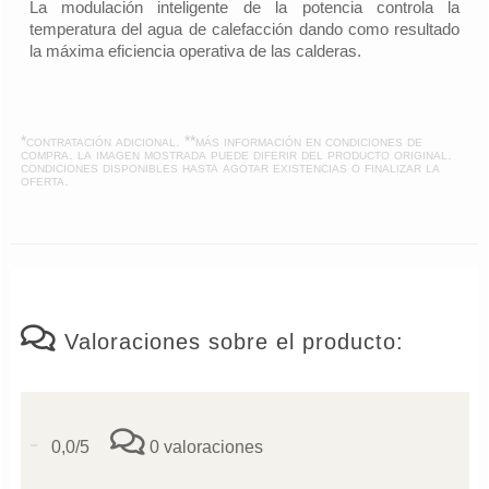
La modulación inteligente de la potencia controla la
temperatura del agua de calefacción dando como resultado
la máxima eficiencia operativa de las calderas.
*contratación adicional. **más información en
condiciones de
compra
. la imagen mostrada puede diferir del producto original.
condiciones disponibles hasta agotar existencias o finalizar la
oferta.
Valoraciones sobre el producto:
-
0,0/5
0 valoraciones