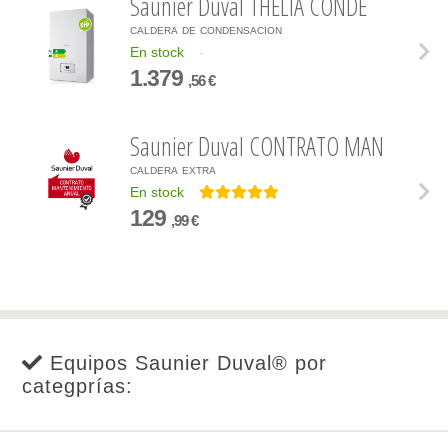
Saunier Duval THELIA CONDE
caldera de condensacion
En stock
-
1.379
,56 €
Saunier Duval CONTRATO MAN
caldera extra
En stock
129
,99 €
Equipos Saunier Duval® por
categprías: