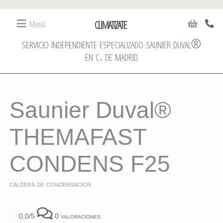
CLIMATIZATE
Menú
servicio independiente especializado saunier duval®
en c. de madrid
Saunier Duval®
THEMAFAST
CONDENS F25
caldera de condensacion
-
0,0/5
0 valoraciones