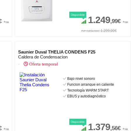
Disponible
1.249
€
,99€
+iva
+iva
pvp catálogo: 1.299,00€
Saunier Duval THELIA CONDENS F25
Caldera de Condensacion
-
Oferta temporal
Bajo nivel sonoro
Funcion arranque en caliente
Tecnología WARM START
EBUS y autodiagnóstico
Disponible
1.379
€
,56€
+iva
+iva