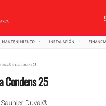
marca
MANTENIMIENTO
INSTALACIÓN
FINANCI
r duval® thelia condens 25
ia Condens 25
 Saunier Duval®