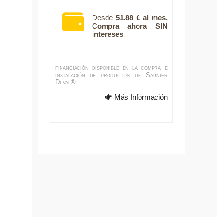
Desde
51.88 € al mes.
Compra ahora SIN
intereses.
financiación disponible en la compra e
instalación de productos de Saunier
Duval®.
Más Información