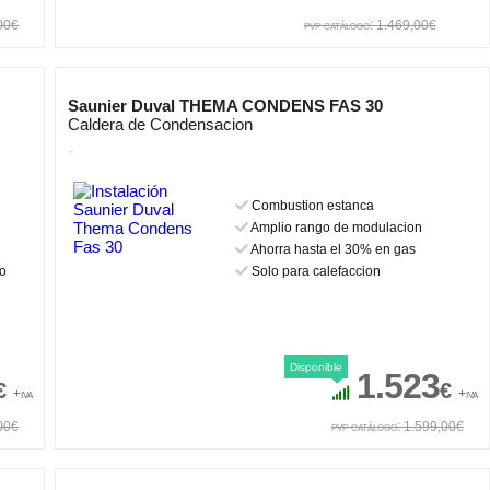
,00€
pvp catálogo: 1.469,00€
Saunier Duval THEMA CONDENS FAS 30
Caldera de Condensacion
-
Combustion estanca
Amplio rango de modulacion
Ahorra hasta el 30% en gas
do
Solo para calefaccion
Disponible
1.523
€
€
+iva
+iva
,00€
pvp catálogo: 1.599,00€