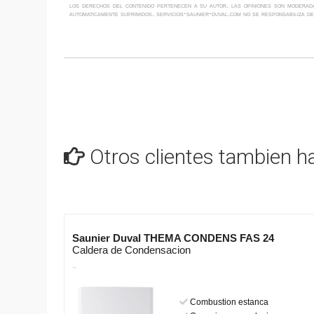
los derechos del contenido pertenecen a su autor. las opiniones son moderada
automaticamente suprimidos. servicios-saunier-duval.com no se responsabiliza de
Otros clientes tambien ha
Saunier Duval THEMA CONDENS FAS 24
Caldera de Condensacion
-
Combustion estanca