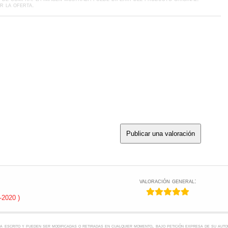
r la oferta.
Publicar una valoración
valoración general:
-2020 )
ha escrito y pueden ser modificadas o retiradas en cualquier momento, bajo petición expresa de su auto