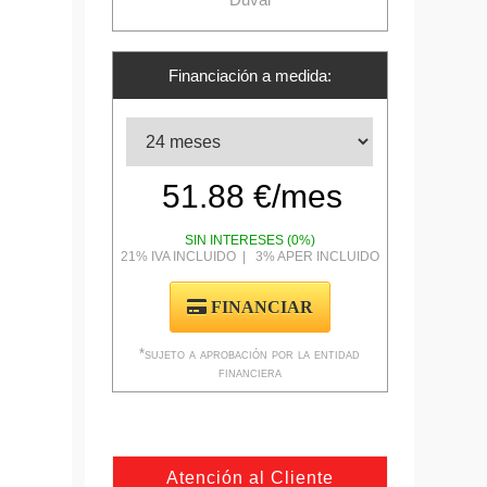
Financiación a medida:
SIN INTERESES (0%)
21% IVA INCLUIDO | 3% APER INCLUIDO
FINANCIAR
*sujeto a aprobación por la entidad
financiera
Atención al Cliente