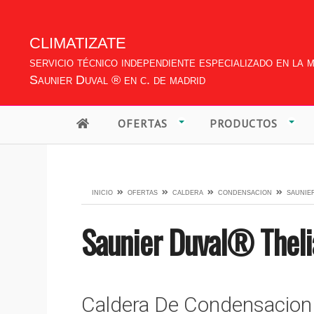
climatizate
servicio técnico independiente especializado en la 
Saunier Duval ® en c. de madrid
OFERTAS
PRODUCTOS
inicio
ofertas
caldera
condensacion
saunie
Saunier Duval®
Thel
Caldera De Condensacion