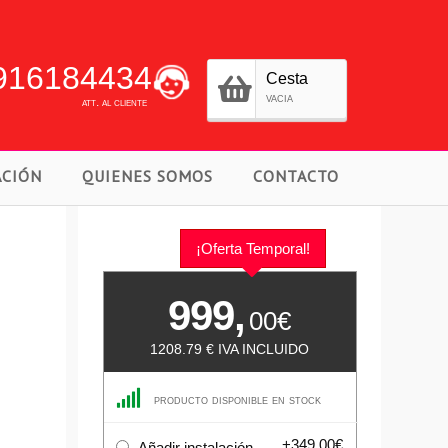
916184434
Cesta
vacia
att. al cliente
ACIÓN
QUIENES SOMOS
CONTACTO
¡Oferta Temporal!
999,
00€
1208.79
€ IVA INCLUIDO
producto disponible en stock
+349.00€
Añadir instalación