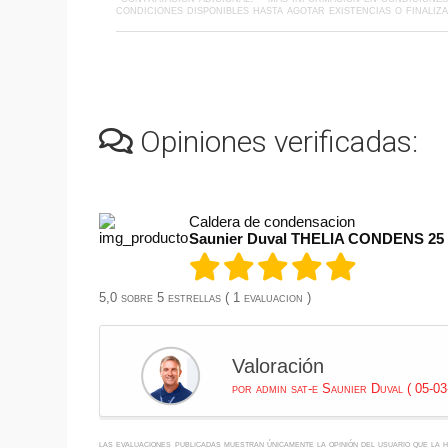
condiciones disponibles hasta agotar existencias o finaliza
Opiniones verificadas:
Caldera de condensacion
Saunier Duval THELIA CONDENS 25
5,0 sobre 5 estrellas ( 1 evaluacion )
Valoración
por admin sat-e Saunier Duval ( 05-03
las evaluaciones publicadas muestran únicamente la opinión del usuario que la 