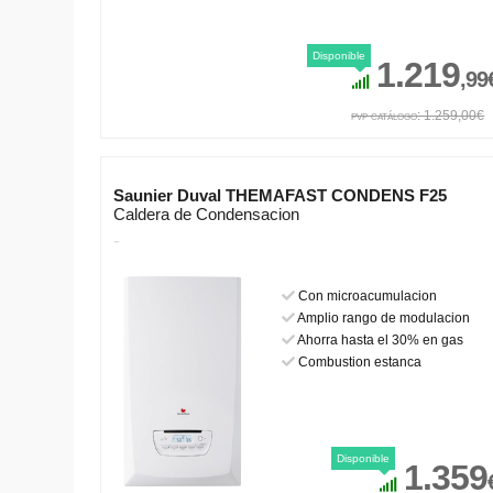
Disponible
1.219
,99
pvp catálogo: 1.259,00€
Saunier Duval THEMAFAST CONDENS F25
Caldera de Condensacion
-
Con microacumulacion
Amplio rango de modulacion
Ahorra hasta el 30% en gas
Combustion estanca
Disponible
1.359