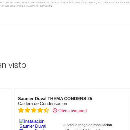
s y no se publicarán comentarios con contenido molesto, insultante, hostil, etc. los enlaces extern
 ningun comentario o valoración expuesta.
n visto:
Saunier Duval THEMA CONDENS 25
Caldera de Condensacion
Oferta temporal
Amplio rango de modulacion