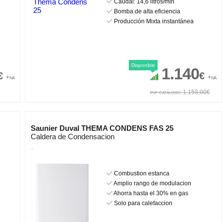
Caudal: 14,6 litros/min
Bomba de alta eficiencia
Producción Mixta instantánea
Disponible
1.140
€
€
+iva
+iva
pvp catálogo: 1.153,00€
Saunier Duval THEMA CONDENS FAS 25
Caldera de Condensacion
-
Combustion estanca
Amplio rango de modulacion
Ahorra hasta el 30% en gas
Solo para calefaccion