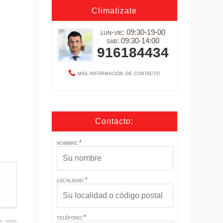
Climatizate
lun-vie: 09:30-19-00
sab: 09:30-14:00
916184434
más información de contacto
Contacto:
nombre:*
localidad:*
teléfono:*
r. todos