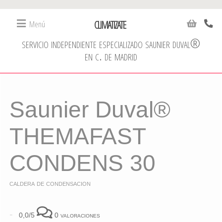
CLIMATIZATE
Menú
servicio independiente especializado saunier duval®
en c. de madrid
Saunier Duval®
THEMAFAST
CONDENS 30
caldera de condensacion
-
0,0/5
0 valoraciones