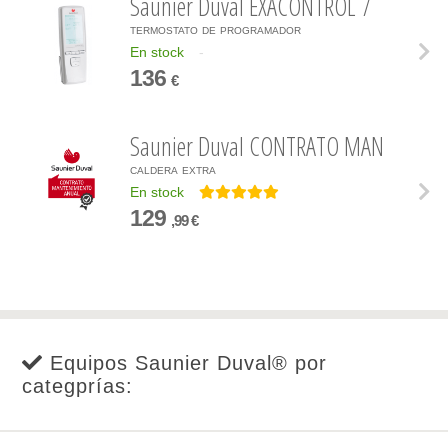
Saunier Duval EXACONTROL 7
termostato de programador
En stock
-
136
€
Saunier Duval CONTRATO MAN
caldera extra
En stock
129
,99 €
Equipos Saunier Duval® por
categprías: