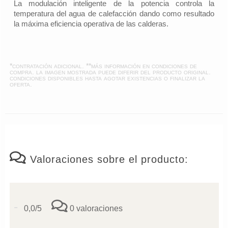
La modulación inteligente de la potencia controla la
temperatura del agua de calefacción dando como resultado
la máxima eficiencia operativa de las calderas.
*contratación adicional. **más información en
condiciones de
compra
. la imagen mostrada puede diferir del producto original.
condiciones disponibles hasta agotar existencias o finalizar la
oferta.
Valoraciones sobre el producto:
-
0,0/5
0 valoraciones